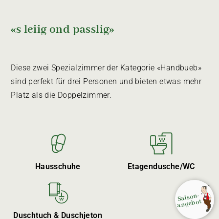
«s leiig ond passlig»
Diese zwei Spezialzimmer der Kategorie «Handbueb»
sind perfekt für drei Personen und bieten etwas mehr
Platz als die Doppelzimmer.
Hausschuhe
Etagendusche/WC
S
aison­
angebot
Duschtuch & Duschjeton