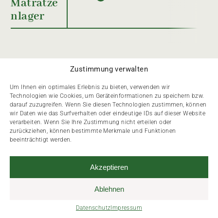
Matratze
nlager
Zustimmung verwalten
Um Ihnen ein optimales Erlebnis zu bieten, verwenden wir
Technologien wie Cookies, um Geräteinformationen zu speichern bzw.
darauf zuzugreifen. Wenn Sie diesen Technologien zustimmen, können
Gut zu wissen
wir Daten wie das Surfverhalten oder eindeutige IDs auf dieser Website
verarbeiten. Wenn Sie Ihre Zustimmung nicht erteilen oder
zurückziehen, können bestimmte Merkmale und Funktionen
beeinträchtigt werden.
«me hend uf (fascht) alls e Antwot»
Akzeptieren
Damit dein Aufenthalt auf der Meglisalp so angenehm
Ablehnen
wie möglich wird, haben wir hier die wichtigsten
Datenschutz
Impressum
Informationen für dich zusammengestellt.