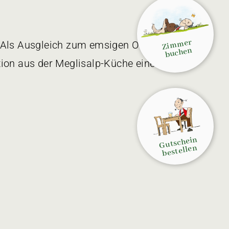
Zimmer
e. Als Ausgleich zum emsigen Olmatreiben
buchen
tion aus der Meglisalp-Küche eine
Gutschein
bestellen