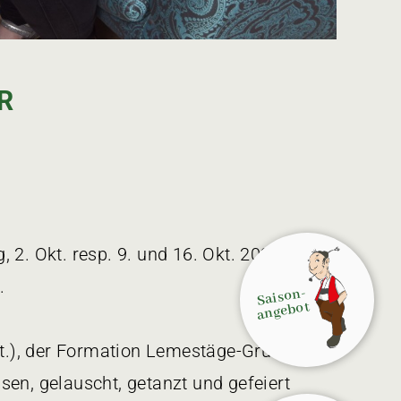
R
 2. Okt. resp. 9. und 16. Okt. 2026
.
S
aison­
angebot
t.), der Formation Lemestäge-Gruess (10.
sen, gelauscht, getanzt und gefeiert