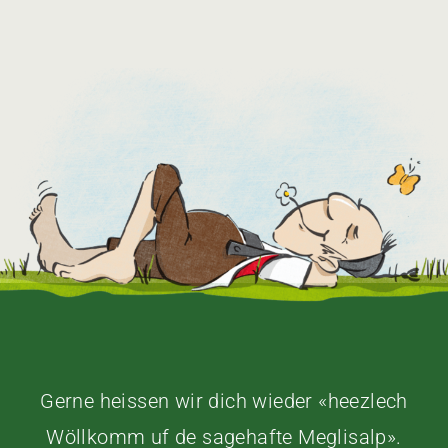
Gerne heissen wir dich wieder «heezlech
Wöllkomm uf de sagehafte Meglisalp».